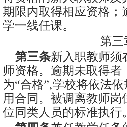
期限内
取得
相应资格；
学一线任课。
第三
第三条
新
入职
教师
须
师资格。
逾期
未
取
得
者
为
“合格”,
学校将依法依
用合同。
被
调离教师岗
位同类人员的
标准执行