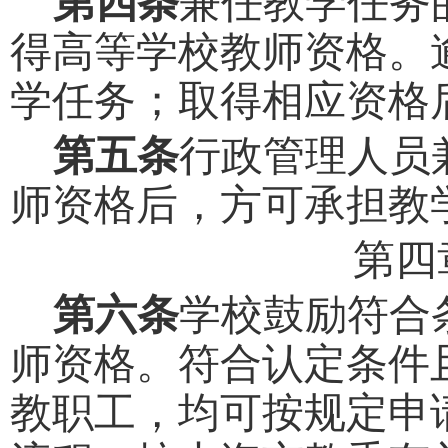
第四条
兼任教学任务
得
高
等学
校教师资格
。
学任务；取得
相应资格
第
五
条
行政管理人员
师资格
后，方可
承担教
第四
第
六
条
学校鼓励
符合
师资格
。
符合
认定条件
教职工
，
均可
按规定
申